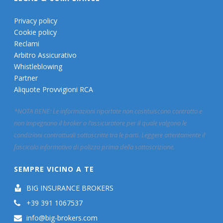
Privacy policy
Cookie policy
Reclami
Arbitro Assicurativo
Whistleblowing
Partner
Aliquote Provvigioni RCA
*NOTA BENE: Le informazioni riportate non costituiscono contratto e
non impegnano il broker o l’assicuratore per il quale valgono le
condizioni contrattuali sottoscritte tra le parti. Leggere attentamente il
fascicolo informativo di polizza prima della sottoscrizione.
SEMPRE VICINO A TE
BIG INSURANCE BROKERS
+39 391 1067537
info@big-brokers.com