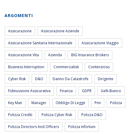
ARGOMENTI
Assicurazione
Assicurazione Aziende
Assicurazione Sanitaria Internazionale
Assicurazione Viaggio
Assicurazione Vita
Azienda
BIG Insurance Brokers
Business Interruption
Commercialisti
Contenzioso
Cyber Risk
D&O
Danno Da Catastrofe
Dirigente
Fideiussione Assicurativa
Finanza
GDPR
Gelli-Bianco
Key Man
Manager
Obbligo Di Legge
Pmi
Polizza
Polizza Crediti
Polizza Cyber Risk
Polizza D&O
Polizza Directors And Officers
Polizza Infortuni