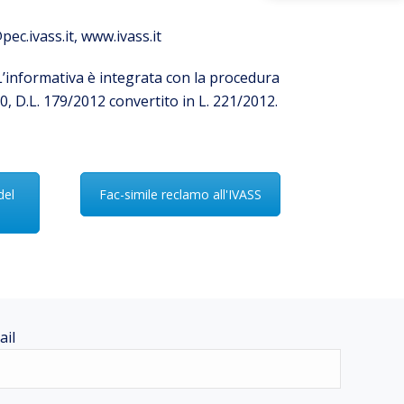
pec.ivass.it,
www.ivass.it
L’informativa è integrata con la procedura
0, D.L. 179/2012 convertito in L. 221/2012.
del
Fac-simile reclamo all'IVASS
ail