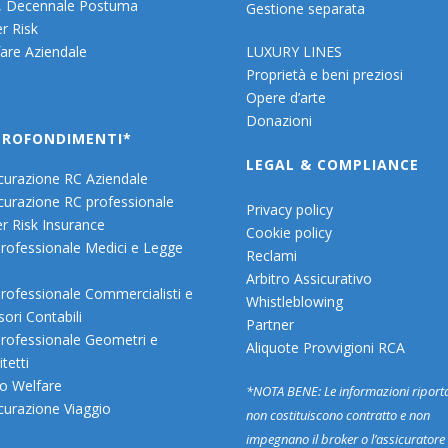
, Decennale Postuma
Gestione separata
r Risk
are Aziendale
LUXURY LINES
Proprietà e beni preziosi
Opere d’arte
Donazioni
PROFONDIMENTI*
LEGAL & COMPLIANCE
curazione RC Aziendale
curazione RC professionale
Privacy policy
r Risk Insurance
Cookie policy
rofessionale Medici e Legge
Reclami
Arbitro Assicurativo
rofessionale Commercialisti e
Whistleblowing
sori Contabili
Partner
rofessionale Geometri e
Aliquote Provvigioni RCA
tetti
o Welfare
*NOTA BENE: Le informazioni riport
curazione Viaggio
non costituiscono contratto e non
impegnano il broker o l’assicuratore 