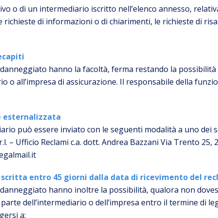
vo o di un intermediario iscritto nell’elenco annesso, relativ
 richieste di informazioni o di chiarimenti, le richieste di ri
ecapiti
il danneggiato hanno la facoltà, ferma restando la possibilità d
io o all’impresa di assicurazione. Il responsabile della funzio
è esternalizzata
iario può essere inviato con le seguenti modalità a uno dei se
l. – Ufficio Reclami c.a. dott. Andrea Bazzani Via Trento 25,
galmail.it
scritta entro 45 giorni dalla data di ricevimento del re
 il danneggiato hanno inoltre la possibilità, qualora non doves
parte dell’intermediario o dell’impresa entro il termine di le
gersi a: