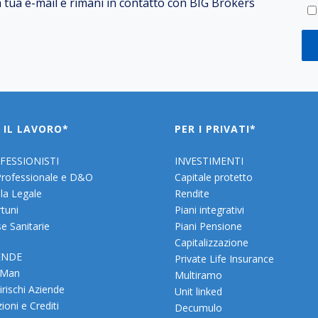
la tua e-mail e rimani in contatto con BIG Brokers
 IL LAVORO*
PER I PRIVATI*
FESSIONISTI
INVESTIMENTI
Professionale e D&O
Capitale protetto
la Legale
Rendite
rtuni
Piani integrativi
e Sanitarie
Piani Pensione
Capitalizzazione
ENDE
Private Life Insurance
 Man
Multiramo
irischi Aziende
Unit linked
ioni e Crediti
Decumulo