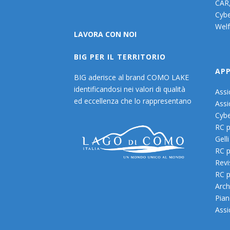
CAR
Cybe
Welf
LAVORA CON NOI
BIG PER IL TERRITORIO
AP
BIG aderisce al brand COMO LAKE
identificandosi nei valori di qualità
Assi
ed eccellenza che lo rappresentano
Assi
Cybe
RC p
Gelli
RC p
Revi
RC p
Archi
Pian
Assi