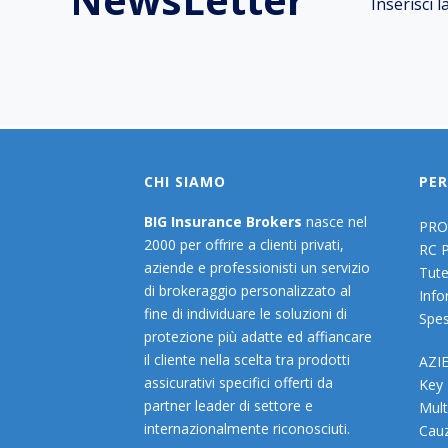
Inserisci 
CHI SIAMO
PER
BIG Insurance Brokers
nasce nel
PRO
2000 per offrire a clienti privati,
RC 
aziende e professionisti un servizio
Tute
di brokeraggio personalizzato al
Info
fine di individuare le soluzioni di
Spes
protezione più adatte ed affiancare
il cliente nella scelta tra prodotti
AZI
assicurativi specifici offerti da
Key
partner leader di settore e
Mult
internazionalmente riconosciuti.
Cauz