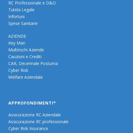
RC Professionale e D&O
Tutela Legale
Infortuni
Spese Sanitarie
AZIENDE
Key Man
Multirischi Aziende
Cauzioni e Crediti
CAR, Decennale Postuma
Cyber Risk
Welfare Aziendale
APPROFONDIMENTI*
Assicurazione RC Aziendale
Assicurazione RC professionale
Cyber Risk Insurance