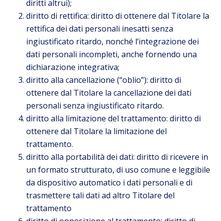
diritti altrui);
diritto di rettifica: diritto di ottenere dal Titolare la
rettifica dei dati personali inesatti senza
ingiustificato ritardo, nonché l’integrazione dei
dati personali incompleti, anche fornendo una
dichiarazione integrativa;
diritto alla cancellazione (“oblio”): diritto di
ottenere dal Titolare la cancellazione dei dati
personali senza ingiustificato ritardo.
diritto alla limitazione del trattamento: diritto di
ottenere dal Titolare la limitazione del
trattamento.
diritto alla portabilità dei dati: diritto di ricevere in
un formato strutturato, di uso comune e leggibile
da dispositivo automatico i dati personali e di
trasmettere tali dati ad altro Titolare del
trattamento