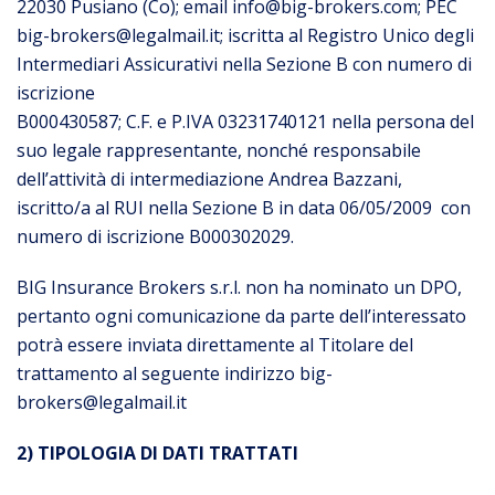
22030 Pusiano (Co); email info@big-brokers.com; PEC
big-brokers@legalmail.it; iscritta al Registro Unico degli
Intermediari Assicurativi nella Sezione B con numero di
iscrizione
B000430587; C.F. e P.IVA 03231740121 nella persona del
suo legale rappresentante, nonché responsabile
dell’attività di intermediazione Andrea Bazzani,
iscritto/a al RUI nella Sezione B in data 06/05/2009 con
numero di iscrizione B000302029.
BIG Insurance Brokers s.r.l. non ha nominato un DPO,
pertanto ogni comunicazione da parte dell’interessato
potrà essere inviata direttamente al Titolare del
trattamento al seguente indirizzo big-
brokers@legalmail.it
2) TIPOLOGIA DI DATI TRATTATI