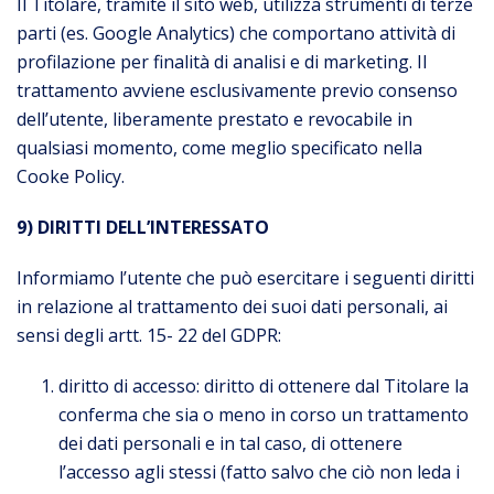
Il Titolare, tramite il sito web, utilizza strumenti di terze
parti (es. Google Analytics) che comportano attività di
profilazione per finalità di analisi e di marketing. Il
trattamento avviene esclusivamente previo consenso
dell’utente, liberamente prestato e revocabile in
qualsiasi momento, come meglio specificato nella
Cooke Policy.
9) DIRITTI DELL’INTERESSATO
Informiamo l’utente che può esercitare i seguenti diritti
in relazione al trattamento dei suoi dati personali, ai
sensi degli artt. 15- 22 del GDPR:
diritto di accesso: diritto di ottenere dal Titolare la
conferma che sia o meno in corso un trattamento
dei dati personali e in tal caso, di ottenere
l’accesso agli stessi (fatto salvo che ciò non leda i