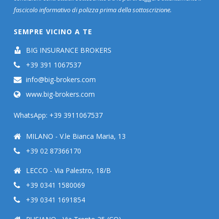
fascicolo informativo di polizza prima della sottoscrizione.
SEMPRE VICINO A TE
BIG INSURANCE BROKERS
+39 391 1067537
info@big-brokers.com
www.big-brokers.com
WhatsApp: +39 3911067537
MILANO - V.le Bianca Maria, 13
+39 02 87366170
LECCO - Via Palestro, 18/B
+39 0341 1580069
+39 0341 1691854