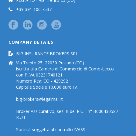
PUSIANO - Via Trento 25 (CO)
+39 391 106 7537
COMPANY DETAILS
BIG INSURANCE BROKERS SRL
Via Trento 25, 22030 Pusiano (CO)
iscritta alla Camera di Commercio di Como-Lecco
con P.IVA 03231740121
Numero Rea: CO - 429292
Capitale Sociale 10.000 euro i.v.
big-brokers@legalmail.it
Broker Assicurativo, sez. B del R.U.I. n° B000430587
R.U.I
Società soggetta al controllo
IVASS