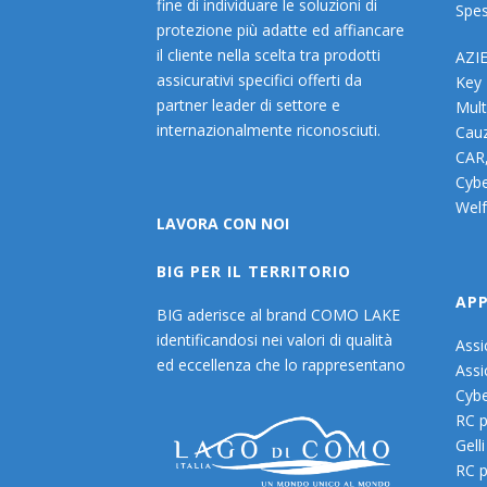
fine di individuare le soluzioni di
Spes
protezione più adatte ed affiancare
il cliente nella scelta tra prodotti
AZI
assicurativi specifici offerti da
Key
partner leader di settore e
Mult
internazionalmente riconosciuti.
Cauz
CAR
Cybe
Welf
LAVORA CON NOI
BIG PER IL TERRITORIO
AP
BIG aderisce al brand COMO LAKE
identificandosi nei valori di qualità
Assi
ed eccellenza che lo rappresentano
Assi
Cybe
RC p
Gelli
RC p