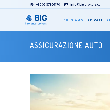
+39 02 87366170
info@big-brokers.com
CHI SIAMO
PRIVATI
P
ASSICURAZIONE AUTO