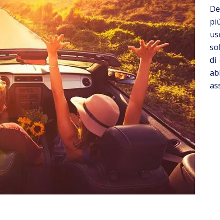
De
pi
us
so
di
ab
as