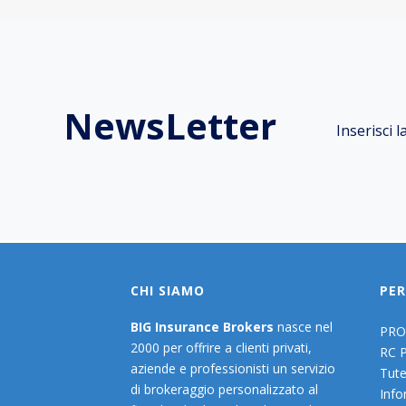
NewsLetter
Inserisci 
CHI SIAMO
PER
BIG Insurance Brokers
nasce nel
PRO
2000 per offrire a clienti privati,
RC 
aziende e professionisti un servizio
Tute
di brokeraggio personalizzato al
Info