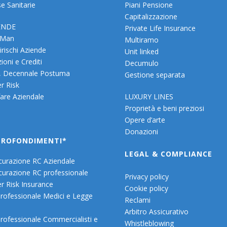
e Sanitarie
Piani Pensione
Capitalizzazione
ENDE
Private Life Insurance
 Man
Multiramo
irischi Aziende
Unit linked
ioni e Crediti
Decumulo
, Decennale Postuma
Gestione separata
r Risk
are Aziendale
LUXURY LINES
Proprietà e beni preziosi
Opere d’arte
Donazioni
PROFONDIMENTI*
LEGAL & COMPLIANCE
curazione RC Aziendale
curazione RC professionale
Privacy policy
r Risk Insurance
Cookie policy
rofessionale Medici e Legge
Reclami
Arbitro Assicurativo
rofessionale Commercialisti e
Whistleblowing