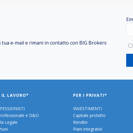
Em
la tua e-mail e rimani in contatto con BIG Brokers
 IL LAVORO*
PER I PRIVATI*
FESSIONISTI
INVESTIMENTI
Professionale e D&O
Capitale protetto
la Legale
Rendite
rtuni
Piani integrativi