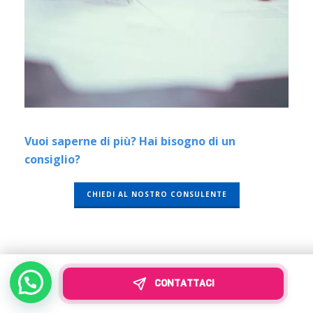
Vuoi saperne di più? Hai bisogno di un
consiglio?
CHIEDI AL NOSTRO CONSULENTE
QUALE POLIZZA AZIENDALE
CONTATTACI
SCEGLIERE?