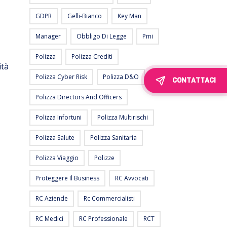
GDPR
Gelli-Bianco
Key Man
Manager
Obbligo Di Legge
Pmi
Polizza
Polizza Crediti
ità
Polizza Cyber Risk
Polizza D&O
CONTATTACI
Polizza Directors And Officers
Polizza Infortuni
Polizza Multirischi
Polizza Salute
Polizza Sanitaria
Polizza Viaggio
Polizze
Proteggere Il Business
RC Avvocati
RC Aziende
Rc Commercialisti
RC Medici
RC Professionale
RCT