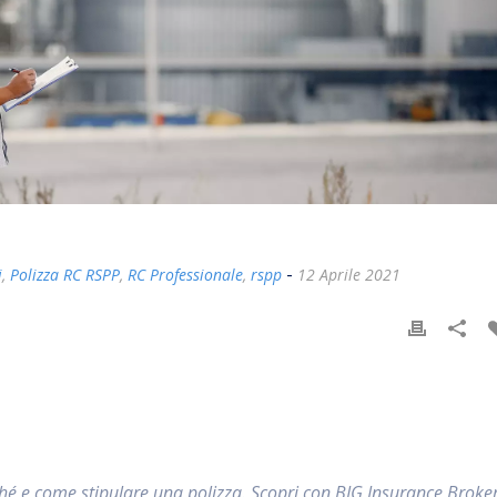
-
i
,
Polizza RC RSPP
,
RC Professionale
,
rspp
12 Aprile 2021
ché e come stipulare una polizza. Scopri con BIG Insurance Broke