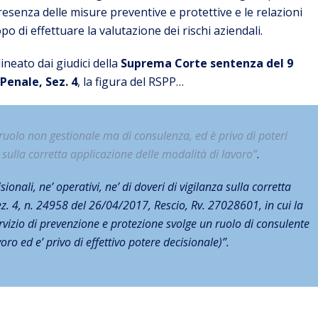
presenza delle misure preventive e protettive e le relazioni
o di effettuare la valutazione dei rischi aziendali.
ineato dai giudici della
Suprema Corte sentenza del 9
Penale, Sez. 4
, la figura del RSPP…
 ruolo non gestionale ma di consulenza, ed è privo di poteri
za sulla corretta applicazione delle modalità di lavoro”
.
sionali, ne’ operativi, ne’ di doveri di vigilanza sulla corretta
ez. 4, n. 24958 del 26/04/2017, Rescio, Rv. 27028601, in cui la
ervizio di prevenzione e protezione svolge un ruolo di consulente
oro ed e’ privo di effettivo potere decisionale)”.