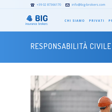
+39 02 87366170
info@big-brokers.com
CHI SIAMO
PRIVATI
P
RESPONSABILITÀ CIVILE