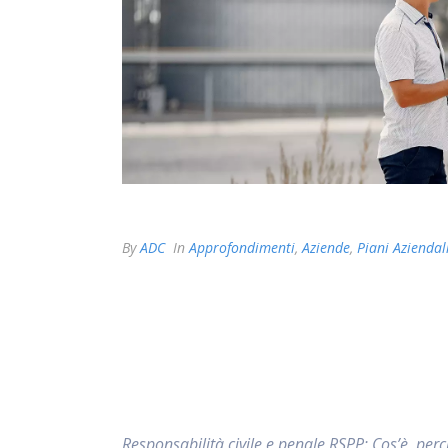
By
ADC
In
Approfondimenti
,
Aziende
,
Piani Aziendal
Responsabilità civile e penale RSPP: Cos’è, per