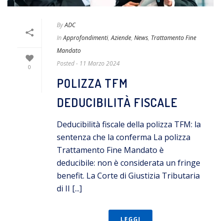
By
ADC
In
Approfondimenti
,
Aziende
,
News
,
Trattamento Fine
Mandato
Posted
- 11 Marzo 2024
0
POLIZZA TFM
DEDUCIBILITÀ FISCALE
Deducibilità fiscale della polizza TFM: la
sentenza che la conferma La polizza
Trattamento Fine Mandato è
deducibile: non è considerata un fringe
benefit. La Corte di Giustizia Tributaria
di II [...]
LEGGI