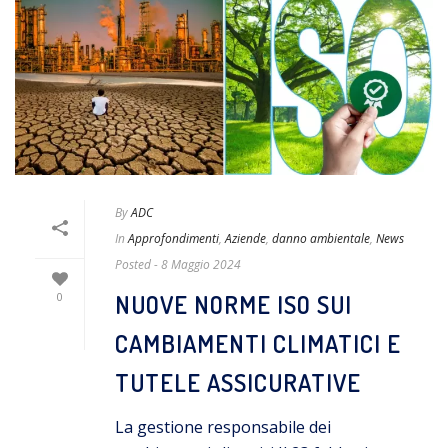
By
ADC
In
Approfondimenti
,
Aziende
,
danno ambientale
,
News
Posted
- 8 Maggio 2024
NUOVE NORME ISO SUI
0
CAMBIAMENTI CLIMATICI E
TUTELE ASSICURATIVE
La gestione responsabile dei