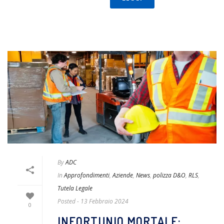
By
ADC
In
Approfondimenti
,
Aziende
,
News
,
polizza D&O
,
RLS
,
Tutela Legale
Posted
- 13 Febbraio 2024
0
INFORTUNIO MORTALE: