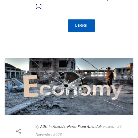
[...]
LEGGI
By
ADC
In
Aziende
,
News
,
Piani Aziendali
Posted
- 29
Novembre 2023