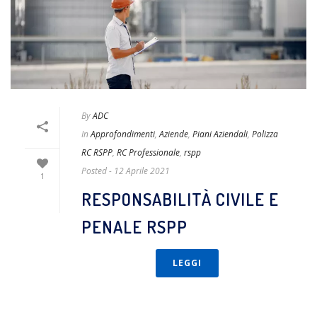
By
ADC
In
Approfondimenti
,
Aziende
,
Piani Aziendali
,
Polizza
RC RSPP
,
RC Professionale
,
rspp
Posted
- 12 Aprile 2021
1
RESPONSABILITÀ CIVILE E
PENALE RSPP
LEGGI