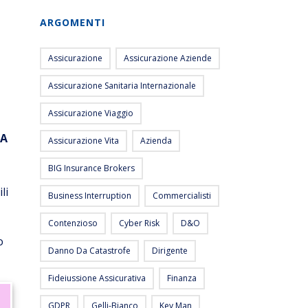
ARGOMENTI
Assicurazione
Assicurazione Aziende
Assicurazione Sanitaria Internazionale
Assicurazione Viaggio
A
Assicurazione Vita
Azienda
BIG Insurance Brokers
li
Business Interruption
Commercialisti
Contenzioso
Cyber Risk
D&O
o
Danno Da Catastrofe
Dirigente
Fideiussione Assicurativa
Finanza
GDPR
Gelli-Bianco
Key Man