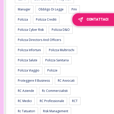
Manager
Obbligo Di Legge
Pmi
CONTATTACI
Polizza
Polizza Crediti
Polizza Cyber Risk
Polizza D&O
Polizza Directors And Officers
Polizza Infortuni
Polizza Multirischi
Polizza Salute
Polizza Sanitaria
Polizza Viaggio
Polizze
Proteggere Il Business
RC Avvocati
RC Aziende
Rc Commercialisti
RC Medici
RC Professionale
RCT
Rc Tatuatori
Risk Management