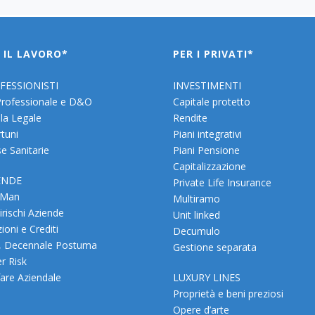
 IL LAVORO*
PER I PRIVATI*
FESSIONISTI
INVESTIMENTI
Professionale e D&O
Capitale protetto
la Legale
Rendite
rtuni
Piani integrativi
e Sanitarie
Piani Pensione
Capitalizzazione
ENDE
Private Life Insurance
 Man
Multiramo
irischi Aziende
Unit linked
ioni e Crediti
Decumulo
, Decennale Postuma
Gestione separata
r Risk
are Aziendale
LUXURY LINES
Proprietà e beni preziosi
Opere d’arte