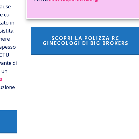
cause
e cui
zato in
istita.
SCOPRI LA POLIZZA RC
enere
GINECOLOGI DI BIG BROKERS
 spesso
i CTU
vante di
d un
s
luzione