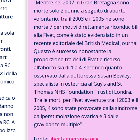
ono a
“Mentre nel 2007 in Gran Bretagna sono
ento
morte solo 2 donne a seguito di aborto
utture
volontario, tra il 2003 e il 2005 ne sono
morte 7 per motivi direttamente riconducibili
da sola
alla Fivet, come è stato evidenziato in un
er
recente editoriale del British Medical Journal.
ronti.
Questo è successo nonostante la
art.
proporzione tra cicli di Fivet e ricorso
za RC
all’aborto sia di 1 a 4, secondo quanto
si della
osservato dalla dottoressa Susan Bewley,
nomico
specialista in ostetricia al Guy’s and St
l
Thomas NHS Foundation Trust di Londra.
edica o
Tra le morti per Fivet avvenute tra il 2003 e il
l danno
2005, 4 sono state provocate dalla sindrome
ca non
da iperstimolazione ovarica e 3 dalle
a RC. A
gravidanze multiple”.
polizza
Fonte:
libertaepersona.org