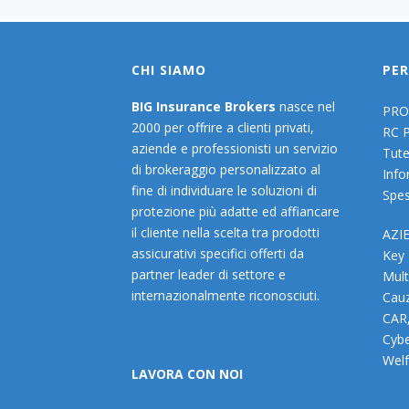
CHI SIAMO
PER
BIG Insurance Brokers
nasce nel
PRO
2000 per offrire a clienti privati,
RC 
aziende e professionisti un servizio
Tute
di brokeraggio personalizzato al
Info
fine di individuare le soluzioni di
Spes
protezione più adatte ed affiancare
il cliente nella scelta tra prodotti
AZI
assicurativi specifici offerti da
Key
partner leader di settore e
Mult
internazionalmente riconosciuti.
Cauz
CAR
Cybe
Welf
LAVORA CON NOI