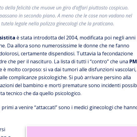
 della felicità che muove un giro d’affari piuttosto cospicuo.
 passano in secondo piano. A meno che le cose non vadano nel
tela legale nella polizza ginecologi che la praticano.
sistita
è stata introdotta del 2004, modificata poi negli anni
iche. Da allora sono numerosissime le donne che ne fanno
 dolorosi, certamente dispendiosi. Tuttavia la fecondazione
re che per il nascituro. La lista di tutti i “contro” che una
PM
 molto corposo: si va dai tumori alle disfunzioni vascolari,
lle complicanze psicologiche. Si può arrivare persino alla
rmazioni del bambino e morti premature sono incidenti possibi
ta tecnico che da quello psicologico.
rimi a venire “attaccati” sono i medici ginecologi che hann
rsi