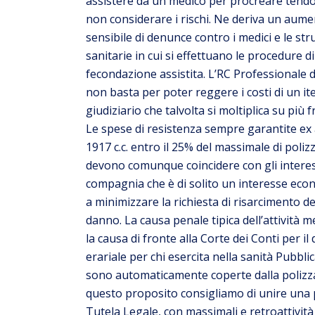
assistere da un medico per procreare tend
non considerare i rischi. Ne deriva un aum
sensibile di denunce contro i medici e le str
sanitarie in cui si effettuano le procedure di
fecondazione assistita. L’RC Professionale 
non basta per poter reggere i costi di un it
giudiziario che talvolta si moltiplica su più f
Le spese di resistenza sempre garantite ex 
1917 c.c. entro il 25% del massimale di poliz
devono comunque coincidere con gli interes
compagnia che è di solito un interesse eco
a minimizzare la richiesta di risarcimento de
danno. La causa penale tipica dell’attività m
la causa di fronte alla Corte dei Conti per i
erariale per chi esercita nella sanità Pubbli
sono automaticamente coperte dalla polizz
questo proposito consigliamo di unire una 
Tutela Legale, con massimali e retroattività