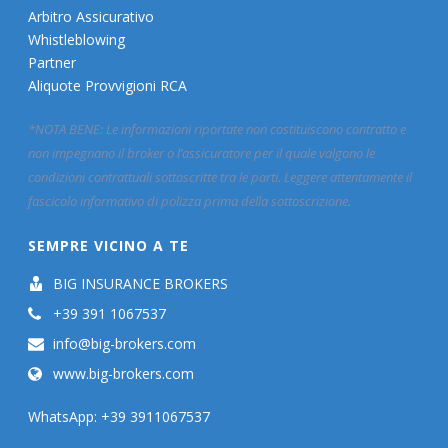
Arbitro Assicurativo
Whistleblowing
Partner
Aliquote Provvigioni RCA
*NOTA BENE: Le informazioni riportate non costituiscono contratto e
non impegnano il broker o l’assicuratore per il quale valgono le
condizioni contrattuali sottoscritte tra le parti. Leggere attentamente il
fascicolo informativo di polizza prima della sottoscrizione.
SEMPRE VICINO A TE
BIG INSURANCE BROKERS
+39 391 1067537
info@big-brokers.com
www.big-brokers.com
WhatsApp: +39 3911067537