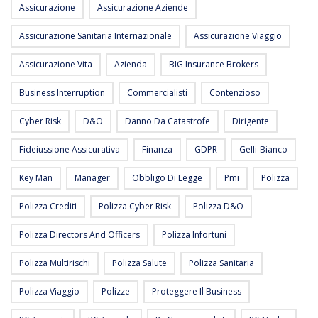
Assicurazione
Assicurazione Aziende
Assicurazione Sanitaria Internazionale
Assicurazione Viaggio
Assicurazione Vita
Azienda
BIG Insurance Brokers
Business Interruption
Commercialisti
Contenzioso
Cyber Risk
D&O
Danno Da Catastrofe
Dirigente
Fideiussione Assicurativa
Finanza
GDPR
Gelli-Bianco
Key Man
Manager
Obbligo Di Legge
Pmi
Polizza
Polizza Crediti
Polizza Cyber Risk
Polizza D&O
Polizza Directors And Officers
Polizza Infortuni
Polizza Multirischi
Polizza Salute
Polizza Sanitaria
Polizza Viaggio
Polizze
Proteggere Il Business