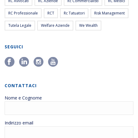
RC Avvocati
RC Aziende
Rc Commercialisti
RC Medici
RC Professionale
RCT
Rc Tatuatori
Risk Management
Tutela Legale
Welfare Aziende
We Wealth
SEGUICI
CONTATTACI
Nome e Cognome
Indirizzo email