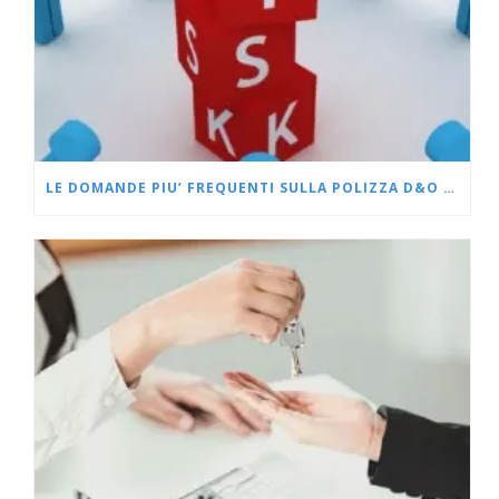
LE DOMANDE PIU’ FREQUENTI SULLA POLIZZA D&O PER L’IMPRENDITORE E L’AZIENDA