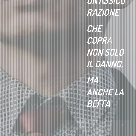
UN’ASSICU
RAZIONE
CHE
COPRA
NON SOLO
IL DANNO,
MA
ANCHE LA
BEFFA.