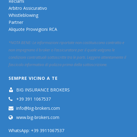
Reclami
Arbitro Assicurativo
Whistleblowing
Partner
Aliquote Provvigioni RCA
*NOTA BENE: Le informazioni riportate non costituiscono contratto e
non impegnano il broker o l’assicuratore per il quale valgono le
condizioni contrattuali sottoscritte tra le parti. Leggere attentamente il
fascicolo informativo di polizza prima della sottoscrizione.
SEMPRE VICINO A TE
BIG INSURANCE BROKERS
+39 391 1067537
info@big-brokers.com
www.big-brokers.com
WhatsApp: +39 3911067537