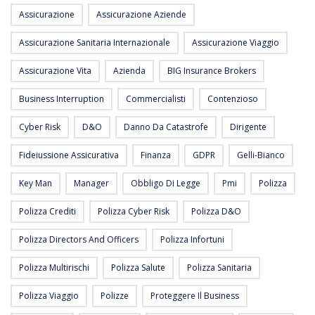
Assicurazione
Assicurazione Aziende
Assicurazione Sanitaria Internazionale
Assicurazione Viaggio
Assicurazione Vita
Azienda
BIG Insurance Brokers
Business Interruption
Commercialisti
Contenzioso
Cyber Risk
D&O
Danno Da Catastrofe
Dirigente
Fideiussione Assicurativa
Finanza
GDPR
Gelli-Bianco
Key Man
Manager
Obbligo Di Legge
Pmi
Polizza
Polizza Crediti
Polizza Cyber Risk
Polizza D&O
Polizza Directors And Officers
Polizza Infortuni
Polizza Multirischi
Polizza Salute
Polizza Sanitaria
Polizza Viaggio
Polizze
Proteggere Il Business