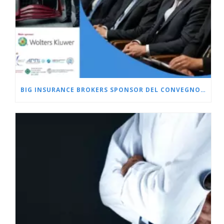
BIG INSURANCE BROKERS SPONSOR DEL CONVEGNO L’OFFICINA DELLA CRISI, 9 LUGLIO 2026