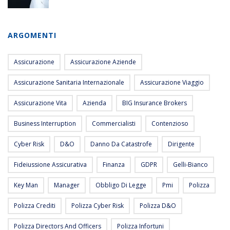
ARGOMENTI
Assicurazione
Assicurazione Aziende
Assicurazione Sanitaria Internazionale
Assicurazione Viaggio
Assicurazione Vita
Azienda
BIG Insurance Brokers
Business Interruption
Commercialisti
Contenzioso
Cyber Risk
D&O
Danno Da Catastrofe
Dirigente
Fideiussione Assicurativa
Finanza
GDPR
Gelli-Bianco
Key Man
Manager
Obbligo Di Legge
Pmi
Polizza
Polizza Crediti
Polizza Cyber Risk
Polizza D&O
Polizza Directors And Officers
Polizza Infortuni