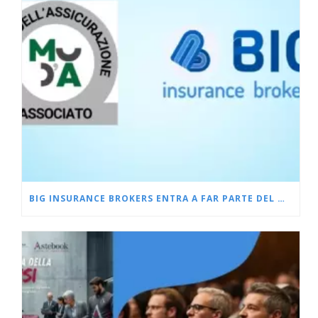
BIG INSURANCE BROKERS ENTRA A FAR PARTE DEL MUDA, IL MUSEO DELL’ASSICURAZIONE DI MILANO