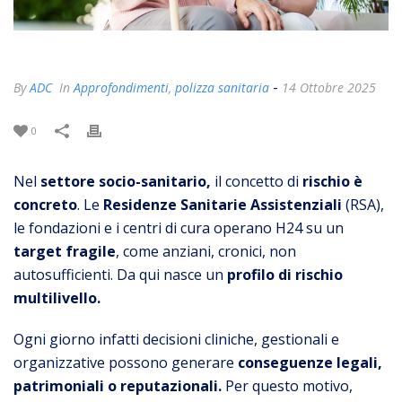
-
By
ADC
In
Approfondimenti
,
polizza sanitaria
14 Ottobre 2025
0
Nel
settore socio-sanitario,
il concetto di
rischio è
concreto
. Le
Residenze Sanitarie Assistenziali
(RSA),
le fondazioni e i centri di cura operano H24 su un
target fragile
, come anziani, cronici, non
autosufficienti. Da qui nasce un
profilo di rischio
multilivello.
Ogni giorno infatti decisioni cliniche, gestionali e
organizzative possono generare
conseguenze legali,
patrimoniali o reputazionali.
Per questo motivo,