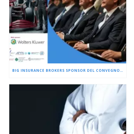
BIG INSURANCE BROKERS SPONSOR DEL CONVEGNO L’OFFICINA DELLA CRISI, 9 LUGLIO 2026