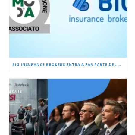
BIG INSURANCE BROKERS ENTRA A FAR PARTE DEL MUDA, IL MUSEO DELL’ASSICURAZIONE DI MILANO