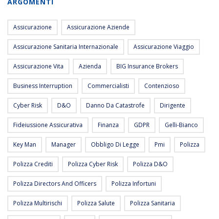
ARGOMENTI
Assicurazione
Assicurazione Aziende
Assicurazione Sanitaria Internazionale
Assicurazione Viaggio
Assicurazione Vita
Azienda
BIG Insurance Brokers
Business Interruption
Commercialisti
Contenzioso
Cyber Risk
D&O
Danno Da Catastrofe
Dirigente
Fideiussione Assicurativa
Finanza
GDPR
Gelli-Bianco
Key Man
Manager
Obbligo Di Legge
Pmi
Polizza
Polizza Crediti
Polizza Cyber Risk
Polizza D&O
Polizza Directors And Officers
Polizza Infortuni
Polizza Multirischi
Polizza Salute
Polizza Sanitaria