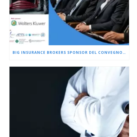
BIG INSURANCE BROKERS SPONSOR DEL CONVEGNO L’OFFICINA DELLA CRISI, 9 LUGLIO 2026