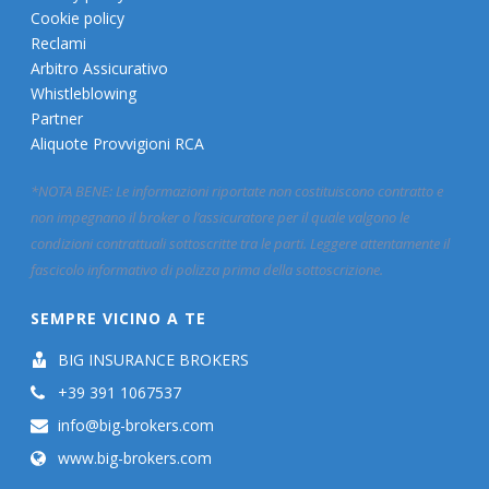
Cookie policy
Reclami
Arbitro Assicurativo
Whistleblowing
Partner
Aliquote Provvigioni RCA
*NOTA BENE: Le informazioni riportate non costituiscono contratto e
non impegnano il broker o l’assicuratore per il quale valgono le
condizioni contrattuali sottoscritte tra le parti. Leggere attentamente il
fascicolo informativo di polizza prima della sottoscrizione.
SEMPRE VICINO A TE
BIG INSURANCE BROKERS
+39 391 1067537
info@big-brokers.com
www.big-brokers.com