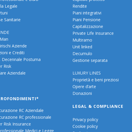
la Legale
Rendite
rtuni
Piani integrativi
e Sanitarie
Piani Pensione
Capitalizzazione
ENDE
Private Life Insurance
 Man
Multiramo
irischi Aziende
Unit linked
ioni e Crediti
Decumulo
, Decennale Postuma
Gestione separata
r Risk
are Aziendale
LUXURY LINES
Proprietà e beni preziosi
Opere d’arte
Donazioni
PROFONDIMENTI*
LEGAL & COMPLIANCE
curazione RC Aziendale
curazione RC professionale
Privacy policy
r Risk Insurance
Cookie policy
rofessionale Medici e Legge