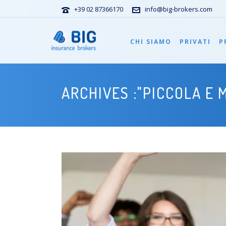
+39 02 87366170
info@big-brokers.com
CHI SIAMO
PRIVATI
P
ARCHIVES :"PICCOLA E 