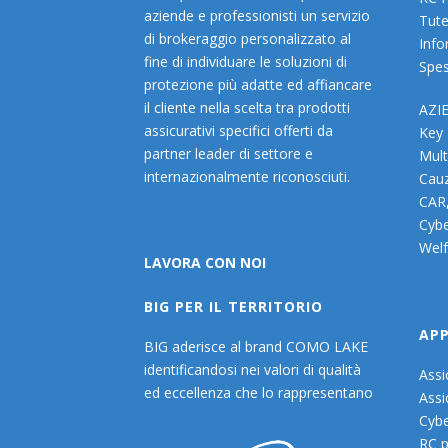
aziende e professionisti un servizio
Tute
di brokeraggio personalizzato al
Info
fine di individuare le soluzioni di
Spes
protezione più adatte ed affiancare
il cliente nella scelta tra prodotti
AZI
assicurativi specifici offerti da
Key
partner leader di settore e
Mult
internazionalmente riconosciuti.
Cauz
CAR
Cybe
Welf
LAVORA CON NOI
BIG PER IL TERRITORIO
AP
BIG aderisce al brand COMO LAKE
identificandosi nei valori di qualità
Assi
ed eccellenza che lo rappresentano
Assi
Cybe
RC p