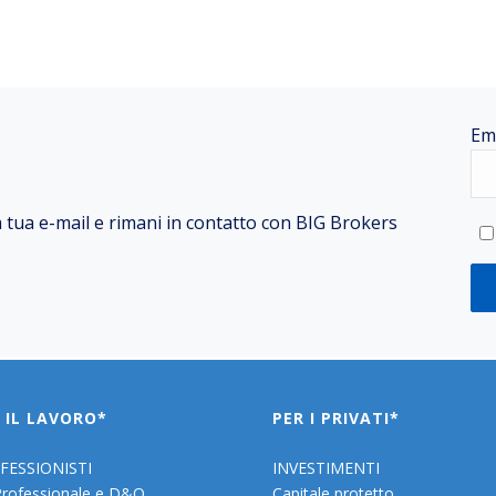
Em
la tua e-mail e rimani in contatto con BIG Brokers
 IL LAVORO*
PER I PRIVATI*
FESSIONISTI
INVESTIMENTI
Professionale e D&O
Capitale protetto