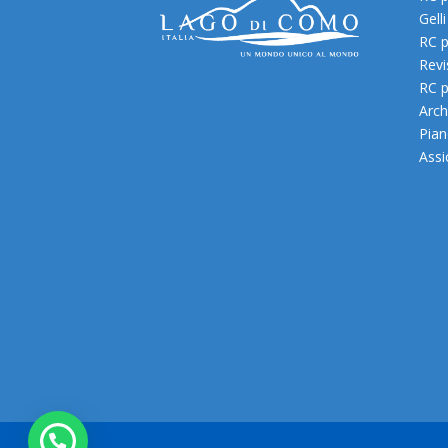
Gelli
RC p
Revi
RC p
Archi
Pian
Assi