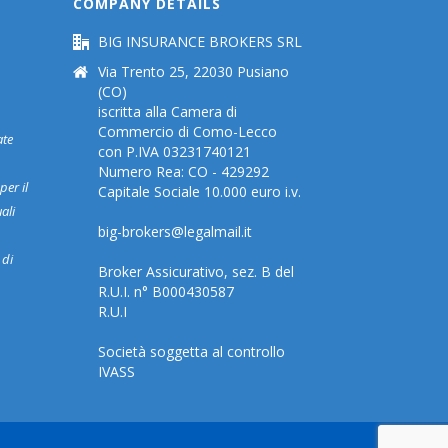
COMPANY DETAILS
BIG INSURANCE BROKERS SRL
Via Trento 25, 22030 Pusiano
(CO)
iscritta alla Camera di
Commercio di Como-Lecco
ate
con P.IVA 03231740121
Numero Rea: CO - 429292
per il
Capitale Sociale 10.000 euro i.v.
ali
big-brokers@legalmail.it
 di
Broker Assicurativo, sez. B del
R.U.I. n° B000430587
R.U.I
Società soggetta al controllo
IVASS