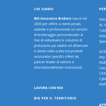
CHI SIAMO
PER
BIG Insurance Brokers
nasce nel
PRO
2000 per offrire a clienti privati,
RC 
aziende e professionisti un servizio
Tute
di brokeraggio personalizzato al
Info
fine di individuare le soluzioni di
Spes
protezione più adatte ed affiancare
il cliente nella scelta tra prodotti
AZI
assicurativi specifici offerti da
Key
partner leader di settore e
Mult
internazionalmente riconosciuti.
Cauz
CAR
Cybe
Welf
LAVORA CON NOI
BIG PER IL TERRITORIO
AP