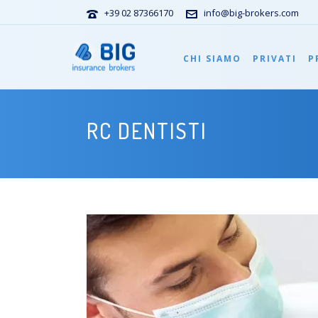
+39 02 87366170
info@big-brokers.com
CHI SIAMO
PRIVATI
P
RC DENTISTI