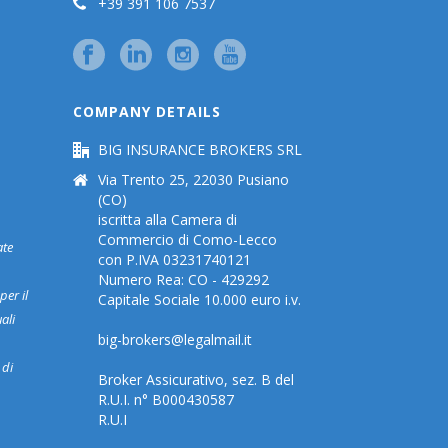
+39 391 106 7537
COMPANY DETAILS
BIG INSURANCE BROKERS SRL
Via Trento 25, 22030 Pusiano
(CO)
iscritta alla Camera di
Commercio di Como-Lecco
ate
con P.IVA 03231740121
Numero Rea: CO - 429292
per il
Capitale Sociale 10.000 euro i.v.
ali
big-brokers@legalmail.it
 di
Broker Assicurativo, sez. B del
R.U.I. n° B000430587
R.U.I