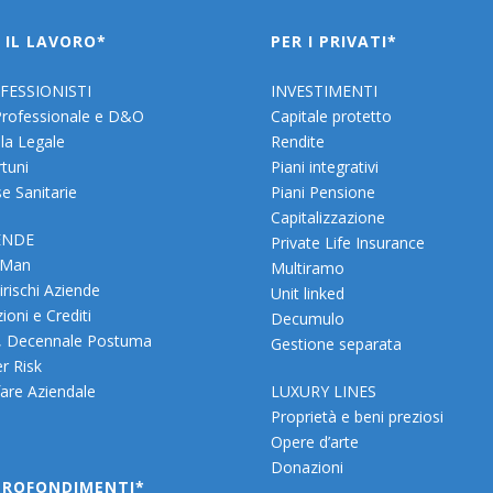
 IL LAVORO*
PER I PRIVATI*
FESSIONISTI
INVESTIMENTI
Professionale e D&O
Capitale protetto
la Legale
Rendite
rtuni
Piani integrativi
e Sanitarie
Piani Pensione
Capitalizzazione
ENDE
Private Life Insurance
 Man
Multiramo
irischi Aziende
Unit linked
ioni e Crediti
Decumulo
, Decennale Postuma
Gestione separata
r Risk
are Aziendale
LUXURY LINES
Proprietà e beni preziosi
Opere d’arte
Donazioni
PROFONDIMENTI*