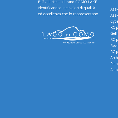
BIG aderisce al brand COMO LAKE
identificandosi nei valori di qualità
Assi
ed eccellenza che lo rappresentano
Assi
Cybe
RC p
Gelli
RC p
Revi
RC p
Archi
Pian
Assi